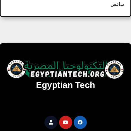
منافس
Egyptian Tech
تنزيل أحدث البرامج والألعاب المميزة والمحدثة للويندوز
والأندرويد والماك مجانا.