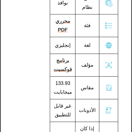
نوافذ
نظام
محرري
فئة
PDF
لغة
إنجليزي
برنامج
مؤلف
فوكسيت
133.93
مقاس
ميجابايت
غير قابل
الأذونات
للتطبيق
إذا كان