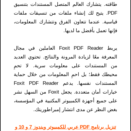
طاقته. يتشارك العالم المتصل المستندات بتنسيق
PDF. يتيح لك إنشاء ملفات من تنسيقات ملفات
قياسية. عندما تتعاون الفرق وتتشارك المعلومات،
فإنها تعمل بأفضل ما لديها.
يربط Foxit PDF Reader العاملين في مجال
المعرفة معًا لزيادة المرونة والنتائج. تحتوي العديد
من المستندات على معلومات سرية. لا تحمِ
محيطك فقط؛ بل احمِ المعلومات من خلال حماية
المستندات نفسها. يدعم Foxit PDF Reader
خيارات أمان متعددة. يجعل Foxit من السهل نشر
على جميع أجهزة الكمبيوتر المكتبية في المؤسسة،
بغض النظر عن مدى انتشار إمبراطوريتك.
تنزيل برنامج PDF عربي للكمبيوتر ويندوز 7 و 10 و