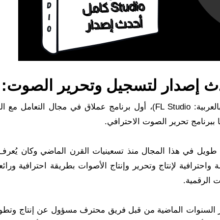
برنامج FL Studio هو برنامج كامل بنسخته الأخيرة (بالعربية: FL Studio)، أول برنامج عملاق في مجال التع
ا ببرنامج تحرير الصوت الاحترافي.
خ طويل في هذا المجال منذ تسعينيات القرن الماضي وكان يُعرف
Flori، وهو بيئة عمل كاملة واحترافية لإنتاج وتحرير وإنتاج الأصوات بطريقة احترافية ورا
 الرقمية.
شكل مستمر على مدار السنوات الماضية من قبل فريق محترف مسؤول عن إنتاج وتط