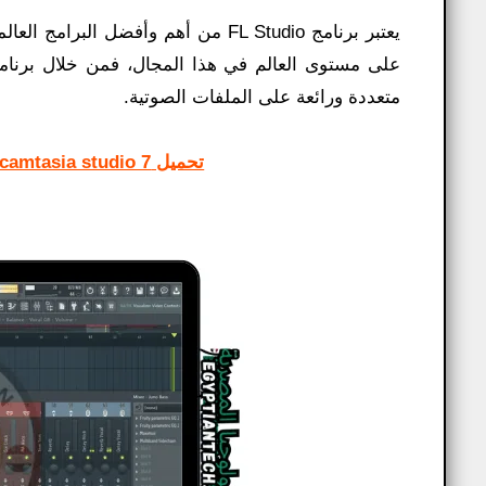
يعتبر برنامج FL Studio من أهم وأفض
متعددة ورائعة على الملفات الصوتية.
تحميل camtasia studio 7 ميديا فاير عملاق تصوير سطح المكتب وعمل