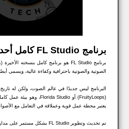
برنامج FL Studio كامل أحدث إصدار لتسجيل وتحرير الصوت:
الصوتية والصوتية باحترافية وكفاءة عالية، ويسمى أيضً
البرنامج ليس جديدًا في عالم الصوت، ولكن له تاري
(FruityLoops) أو da Studio
يعتبر محطة عمل قوية وعملاقة في التعامل مع الأصوات
تم تحديث وتطوير FL Studio ب