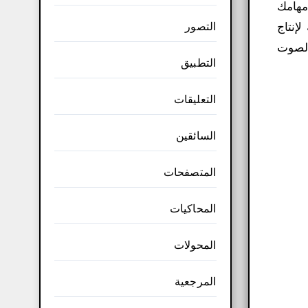
مهامك
التصور
إنتاج
الصوت
التطبيق
التعليقات
السائقين
المتصفحات
المحاكيات
المحولات
المرجعية