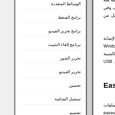
الوسائط المتعددة
ى، وفي
مل من
برامج الضغط
برامج تحرير الفيديو
إصابة
برنامج إلغاء التثبيت
Windows. easeus 
النسبة
تحرير الصور
للمبتدئين. يدعم استعادة البيانات من القرص الصلب والوسائط الأخرى مثل بطاقات الذاكرة أو محركات أقراص USB
تحرير الفيديو
Eas
تحسين
تسجيل الشاشة
الملفات
تصميم
اتك. يوفر لك easeus data recovery