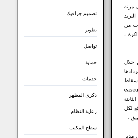
ف مرنة
تصميم جرافيك
لبريد
ات من
تطوير
RA ، و USB ، وبطاقات الذاكرة ،
تواصل
. من خلال
حماية
ردادها
خدمات
إسقاط
لمقصود. easeus data recovery
ذكري المظهر
لثابتة
ئع لكل
رعاية النظام
سطح المكتب
 مدير