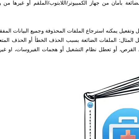
ائعة بأمان من جهاز الكمبيوتر/اللابتوب/الملقم أو غيرها من 
 ذلك، easeus data recovery wizard تحميل وتفعيل يمكنه استرجاع الملفات المحذوفة وجميع البيانات ال
ل المثال: الملفات الضائعة بسبب الحذف الخطأ أو الحذف المتعم
ى القرص، أو تعطل نظام التشغيل أو هجمات الفيروسات، او غير