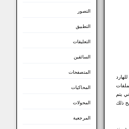
التصور
التطبيق
التعليقات
السائقين
المتصفحات
لهارد
لملفات
المحاكيات
ي يتم
المحولات
ح ذلك
المرجعية
ة منه