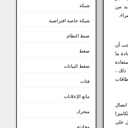
شبكة
ع العديد من
راء.
شبكة خاصة افتراضية
ضبط النظام
ك ، يجب أن
ضغط
دة ما
تعادة
ضغط البيانات
 ذلك ،
لك محركات الأقراص الصلبة الخارجية ، ومحركات أقراص USB ، وبطاقات
فئات
مانع الإعلانات
اتصال
متحرك
كاميرا
 الذي يعمل على
محادثة