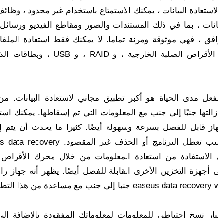
ل وفعال لاستعادة البيانات ، يمكنك الاستمتاع باستخدام غير محدود ، وظائ
انات ، بما في ذلك المستندات والصور ومقاطع الفيديو ورسائل ا
افق ، فهي موثوقة ومرنة تماما. لا يمكنك فقط استعادة الملف
محركات الأقراص الثابتة ، ولكن أيضًا من محركات الأقراص الصلبة الخارجية ، و ID
ل برنامج EaseUS Data Recovery Wizard مفعل مدى الحياة هو أكبر تطبيق مجاني لاستعادة البيانات
التها جنبًا إلى جنب مع المعلومات التي تم إسقاطها. يمكنك است
از قابل للفصل بسرعة وسهولة أيضًا. كثيرا ما يحدث أن يتم 
المعلومات من خلال محرك الأقراص أو البرنامج بسبب تعطل البرنامج أو الحذف غير ا
قادر على الاستفادة من استعادة المعلومات من خلال محرك الأقراص ا
افة إلى أجهزة التخزين الأخرى القابلة للفصل أيضًا. يظهر أنه جهاز را
ر نسخ احتياطي للمعلومات لمعلوماتك المفقودة بالإضافة إلى