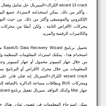
wizard 13 crack الكراك+السيريال حل شام
، وأكثر من ذلك. يمكن استخدامه لاسترداد جميع البي
الإلكتروني والموسيقى وأكثر من ذلك. من حيث التو
والكاميرات الرقمية والمزيد.
تحمي
استخدام هذا ، يمكنك استرداد المعلومات المنظمة وإز
من خلال جهاز كمبيوتر محمول أو جهاز كمبيوتر وجه
wizard crack الكراك+السيريال إنه فنان 
ومحركات BUS وبطاقات مساحة الذاكرة بالإض
جهاز Mac وكذلك النوافذ. سيريال تفعيل برنامج easeus data recovery wizard جنبا إلى جنب مع مساعدة من هذا التطبيق ،
يمكن استرجاع المعلومات في غضون ثوان. هناك خيا