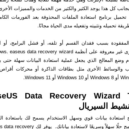
بجانب كل هذا يوجد الكثير والكثير من الخدمات والمميزات الأخر
تحميل برنامج استعادة الملفات المحذوفة بعد الفورمات الكا
 تحميله وتثبيته وتفعيله مدى الحياة مجانًا.
لمفقودة بسبب فقدان القسم أو تلفه، أو فشل البرامج، أو ال
بالفيروسات، أو الإغلاق غير المتوقع أو أي أسباب أخرى غير معروفة على أنظمة data recovery wizard
تخدام وضع المعالج الذي يجعل عملية استعادة البيانات سهلة حتى ب
eUS Data Recovery Wizard Techni
نشيط السيريال
EaseUS عبارة عن برنامج استعادة بيانات قوي وسهل الاستخدام يسمح لك باستعادة 
المفقودة أو المحذوفة أو المهيأة و اكثر. يمنحك البرنامج حلًا سهلاً وسريعًا لاستعادة بيان