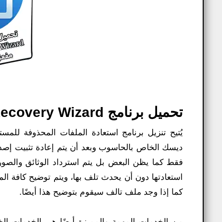
تحميل برنامج Easeus Data Recovery Wizard مع الكراك مجاناً:
يُتيح تنزيل برنامج استعادة الملفات المحذوفة للمس
ديسك الخاص بالحاسوب وبعد أن يتم إعادة تثبيت إصدار
فقط كما يظن البعض بل يتم استرداد الوثائق والصور 
استعادتها دون أن يحدث تلف بها، ويتم توضيح كافة ا
كما إذا وجد ملف تالف سيقوم بتوضيح هذا أيضًا.
من الخدمات المهمة والمميزة أيضًا هي الخدمات الخ