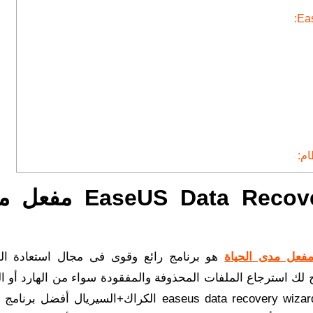
تحميل برنامج US Data Recovery Wizard
هو برنامج رائع وقوى فى مجال استعادة ال
يح لك استرجاع الملفات المحذوفة والمفقودة سواء من الهارد أو ا
أو كارت الميمورى بكل سهولة. كما يُعد easeus data recovery wizard 17 crack الكراك+السيريال 