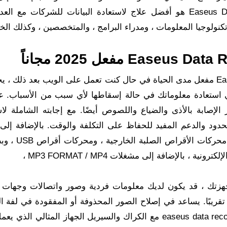
مكتب التقسيم لجميع العملاء تقريبًا. Easeus Data Recovery هو أفضل علاج لاستعادة البيانات للشركات م
نولوجيا المعلومات ، ومدراء البرامج ، والمتخصصين ، وكذلك الخب
سيريال تحميل برنامج EaseUS Data Recovery Wizard مفعل مدى الحياة في حال كنت تعمل على الويب بعد ذل
ستعادة معلوماتك في حالة إسقاطها لأي سبب من الأسباب. عا
لإصابة بالأذى والضياع واللصوص أيضًا. مع إجابته الشاملة لاس
لمحدود والدعم المفيد للحفاظ على التكلفة والوقت. بالإضافة إلى
يدعم البرنامج العديد من أدوات التخزين بما في ذ
جهزتك ، قد يكون لديك معلومات فردية وصور واتصالات وجهات 
ة تقريبًا. يساعد في إصلاح الصور المحذوفة أو المفقودة في لفة ال
الرقمية. يعد برنامج easeus data recovery wizard professional 5.5.1 مع الكراك والسيريل الجهاز المثالي