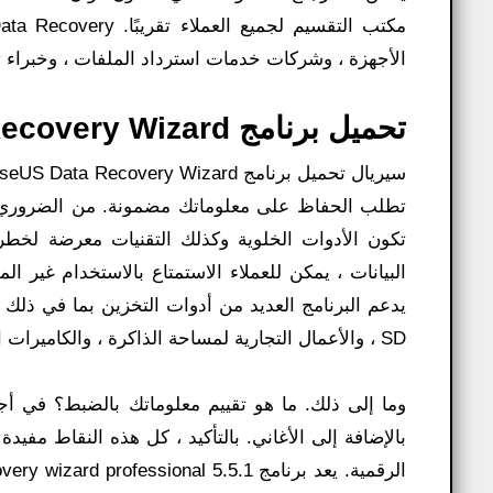
الأجهزة ، وشركات خدمات استرداد الملفات ، وخبراء تك
تحميل برنامج Easeus Data Recovery Wizard مفعل 2025 مجاناً
تطلب الحفاظ على معلوماتك مضمونة. من الضروري ا
تكون الأدوات الخلوية وكذلك التقنيات معرضة لخطر ا
البيانات ، يمكن للعملاء الاستمتاع بالاستخدام غير ا
SD ، والأعمال التجارية لمساحة الذاكرة ، والكاميرات الإلكترونية ، بالإضافة إلى مشغلات MP3 FORMAT / MP4 ،
وما إلى ذلك. ما هو تقييم معلوماتك بالضبط؟ في أ
بالإضافة إلى الأغاني. بالتأكيد ، كل هذه النقاط مفيد