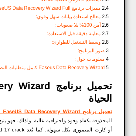
2.4
مميزات برنامج EaseUS Data Recovery Wizard Full:
2.5
معالج استعادة بيانات سهل وقوي:
2.6
آمن 100% بلا صعوبات;
2.7
معاينة دقيقة قبل الاستعادة:
2.8
وسيط التشغيل للطوارئ:
3
صور البرنامج:
4
معلومات حول:
5
Easeus Data Recovery Wizard كامل​ متطلبات النظام:
الحياة
تحميل برنامج EaseUS Data Recovery Wizard مفعل مدى الحياة
المحذوفة بكفاة وقوة واحترافية عالية. ولذلك، فهو يت