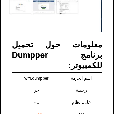
معلومات حول تحميل
برنامج Dumpper
للكمبيوتر​​:
اسم الحزمة
wifi.dumpper
رخصة
حر
على. نظام
PC