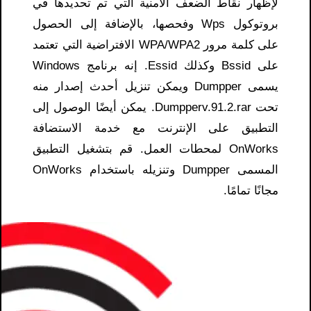
لإظهار نقاط الضعف الأمنية التي تم تحديدها في
بروتوكول Wps وفحصها، بالإضافة إلى الحصول
على كلمة مرور WPA/WPA2 الافتراضية التي تعتمد
على Bssid وكذلك Essid. إنه برنامج Windows
يسمى Dumpper ويمكن تنزيل أحدث إصدار منه
تحت Dumpperv.91.2.rar. يمكن أيضًا الوصول إلى
التطبيق على الإنترنت مع خدمة الاستضافة
OnWorks لمحطات العمل. قم بتشغيل التطبيق
المسمى Dumpper وتنزيله باستخدام OnWorks
مجانًا تمامًا.