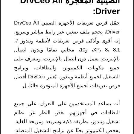
الصينية المعجزة DrvCeo All
Driver:
حمّل قرص تعريفات الأجهزة الصيني DrvCeo All
Driver، بحجم ملف صغير، عبر رابط مباشر وسريع.
إنه أقوى وأذكى قرص تعريفات لأنظمة ويندوز 7،
XP، 8، 8.1، و10، مجاني تمامًا وبدون اتصال
بالإنترنت. يعمل دون اتصال بالإنترنت، ويتعرف على
جميع مكونات الكمبيوتر، والبطاقات، وبرامج
التشغيل لجميع أنظمة ويندوز. يُعتبر DrvCeo أفضل
قرص تعريفات لجميع الأجهزة المتوفرة حاليًا، ل
أنه يساعد المستخدمين على التعرف على جميع
البطاقات في أجهزتهم، بغض النظر عن نظام
تشغيل ويندوز، بطريقة ذكية وسريعة ومريحة للغاية.
يفحص الكمبيوتر بحثًا عن برامج التشغيل المتصلة،