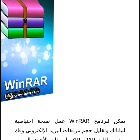
يمكن لبرنامج WinRAR عمل نسخة احتياطية
لبياناتك وتقليل حجم مرفقات البريد الإلكتروني وفك
ضغط ملفات RAR وZIP والملفات الأخرى التي تم