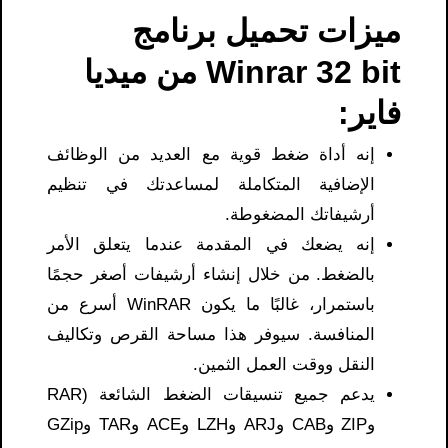
ميزات تحميل برنامج
Winrar 32 bit من ميديا
فاير:
إنه أداة ضغط قوية مع العديد من الوظائف
الإضافية المتكاملة لمساعدتك في تنظيم
أرشيفاتك المضغوطة.
إنه يضعك في المقدمة عندما يتعلق الأمر
بالضغط. من خلال إنشاء أرشيفات أصغر حجمًا
باستمرار، غالبًا ما يكون WinRAR أسرع من
المنافسة. سيوفر هذا مساحة القرص وتكاليف
النقل ووقت العمل الثمين.
يدعم جميع تنسيقات الضغط الشائعة (RAR
وZIP وCAB وARJ وLZH وACE وTAR وGZip