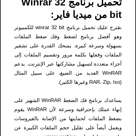
تحميل برنامج Winrar 32
bit من ميديا فاير:
نقترح عليك تحميل برنامج winrar 32 bit للكمبيوتر
وهو أفضل برنامج لضغط وفك ضغط الملفات
بسهولة وسرعة كبيرة. يمنحك القدرة على تشفير
الملفات وقفلها بكلمة مرور وتقسيم الملفات إلى
أجزاء متعددة لتسهيل مشاركتها عبر الإنترنت. يدعم
WinRAR العديد من الصيغ، على سبيل المثال
(RAR، Zip، Iso وغيرها الكثير).
يساعدك برنامج فك الضغط WinRAR الشهير على
إنهاء عملك بإحترافية وسرعة لأن WinRAR يقوم
بضغط الملفات لحمايتها من الإصابة بالفيروسات
ويعمل أيضاً على تقليل حجم الملفات الكبيرة عن