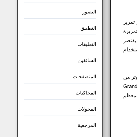
التصور
هو تمرير
التطبيق
مريرة
 يقتصر
التعليقات
تخدام
السائقين
المتصفحات
زيلًا مجانيًا للجميع. تحميل لعبة Watch Dogs 1 للكمبيوتر من
 يتذكر الكثير من الناس أنها نسخة طبق الأصل من Grand Theft
المحاكيات
 بمعظم
المحولات
المرجعية