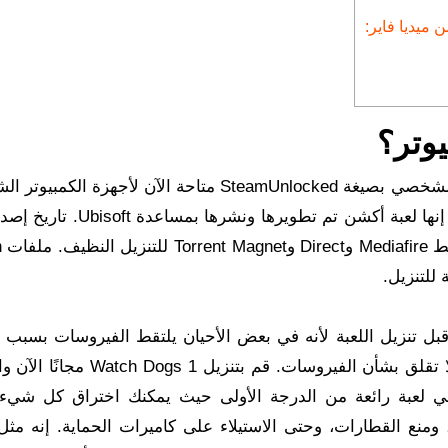
الشخصي بصيغة SteamUnlocked متاحة الآن لأجهزة الكمبيو
وأجهزة الكمبيوتر المحمولة في شكل مضغوط للغاية. إنها لعبة أكشن تم تطويرها
Dogs
بل تنزيل اللعبة لأنه في بعض الأحيان يلتقط الفيروسات بسبب 
اللعبة المخترقة. لقد فحصنا كل لعبة على حدة حتى لا تقلق بشأن الفيروسات. قم بت
بة لعب خالية من العيوب. لعبة Watch Dogs هي لعبة رائعة من الدرجة الأولى حيث يمكنك اختراق كل
 ومنع القطارات، وحتى الاستيلاء على كاميرات الحماية. إنه مثل