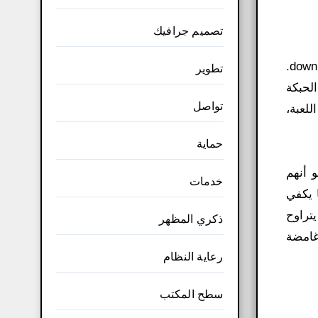
تصميم جرافيك
مثل جميع الألعاب الأخرى في هذا النوع، ستُكمل مهام مختلفة لإكمال الحبكة download watch dogs 1 highly compressed​.
تطوير
لحبكة
تواصل
لعبة،
حماية
 أنهم
خدمات
 يكفي
تراوح
ذكري المظهر
غامضة
رعاية النظام
سطح المكتب