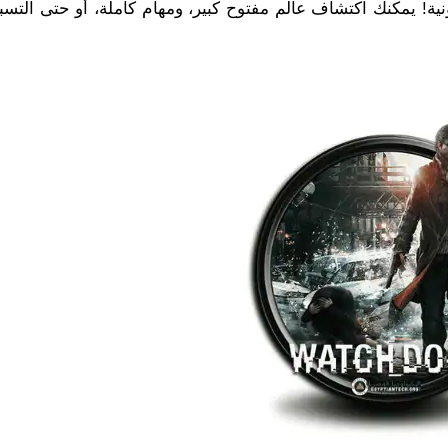
نونية! يمكنك اكتشاف عالم مفتوح كبير، ومهام كاملة، أو حتى الت