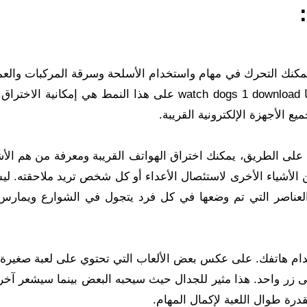
 يمكنك التحرك في مهام واستخدام الأسلحة وسرقة المركبات والع
اتجاه حل الحبكة. أحد التعديلات الأساسية التي أجرتها watch dogs 1 download​ على هذا النمط هي إمكاني
الأجهزة الإلكترونية القريبة.
 على الطريق، يمكنك اختراق الهواتف القريبة ومعرفة من هم ال
من الأشياء الأخرى لاستئصال الأعداء أو كل شخص تريد ملاحقته. ل
لعناصر التي تم وضعها في كل فرد يتجول في الشوارع ويمارس 
خدام هاتفك. على عكس بعض الألعاب التي تحتوي على لعبة صغيرة أ
لى زر واحد. هذا مثير للجدال حيث سيحبه البعض بينما سيشعر آخر
رة طوال اللعبة لإكمال المهام.