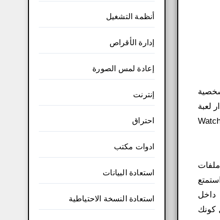
أنظمة التشغيل
إدارة الأقراص
إعادة لمس الصورة
تر الشخصية
إنترنت
 ونشرها بمساعدة Ubisoft. تاريخ إصدار لعبة
احتراق
Watch  هو 2014. إنها لعبة إصدار كاملة مع روابط Mediafire وDirect وTorrent Magnet للتنزيل النظيف. ملفات Watch
ادوات مكتب
ملفات
استعادة البيانات
نزيل Watch Dogs 1 مجانًا الآن واستمتع
 شيء داخل
استعادة النسخة الاحتياطية
 كونك