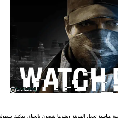
download w على صور شخصية مناسبة تجعل المدينة وبشرها ينبضون بالحياة. يمكنك بسهو