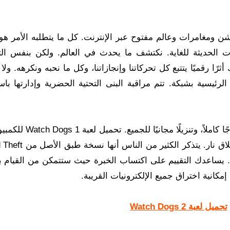
W بحجم 1 ميجا​ هي لعبة أكشن ومغامرات وعالم مفتوح عبر الإنترنت. كل ما يتطلبه الأمر 
ت الحديثة للغاية. نكتشف ما يحدث في العالم. ولكن بنفس الت
رًا رقميًا يتتبع كل تحركاتنا وإنجازاتنا، وكل ما نحبه ونكرهه. ولا
رئيسية بشبكة. تتم مراقبة البنى التحتية الحضرية وإدارتها باس
نوفر لك إعداد لعبة كمبيوتر يعمل بنسبة 100%، ونموذجًا كاملاً، وتن
ميديا فاير هي لعبة عالم مفتوح مع عناصر اختراق وإطلاق نار.
ً من اللص. يساعدك التقييم على اكتساب الخبرة حيث ستتمكن من القيام
كانية اختراق جميع الإلكترونيات القريبة.
تحميل لعبة Watch Dogs 2