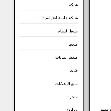
شبكة
شبكة خاصة افتراضية
ضبط النظام
ضغط
ضغط البيانات
فئات
مانع الإعلانات
متحرك
لة تمييز
محادثة