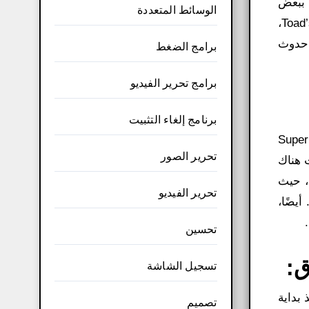
 ببعض
الوسائط المتعددة
الخيارات حول المكان الذي يسافرون إليه بعد ذلك. بالإضافة إلى ذلك، تتوفر أيضًا أماكن غير حركية مثل Toad’s Item House،
 حدوث
برامج الضغط
برامج تحرير الفيديو
برنامج إلغاء التثبيت
إصدار شاشة الخريطة المذهلة ليس سوى أحد التطورات العديدة في تحميل لعبة ماريو القديمة الاصلية​. لقد ضاعفت Super
تحرير الصور
ت هناك
، حيث
تحرير الفيديو
أيضًا،
تحسين
ق:
تسجيل الشاشة
بداية
تصميم