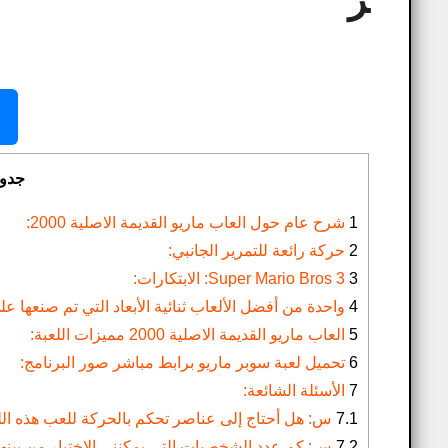
ر
جدو
1
شرح عام حول العاب ماريو القديمة الاصلية 2000:
2
حركة رائعة للتمرير الجانبي:
3
Super Mario Bros 3: الابتكارات:
4
واحدة من أفضل الألعاب ثنائية الأبعاد التي تم صنعها عل
5
العاب ماريو القديمة الاصلية 2000 مميزات اللعبة:
6
تحميل لعبة سوبر ماريو برابط مباشر​ صور البرنامج:
7
الأسئلة الشائعة:
7.1
س: هل أحتاج إلى عناصر تحكم بالحركة للعب هذه الل
7.2
س: كم عدد الشخصيات التي يمكنني الاختيار من بينها في لعبة Super Mario Party Jamboree 