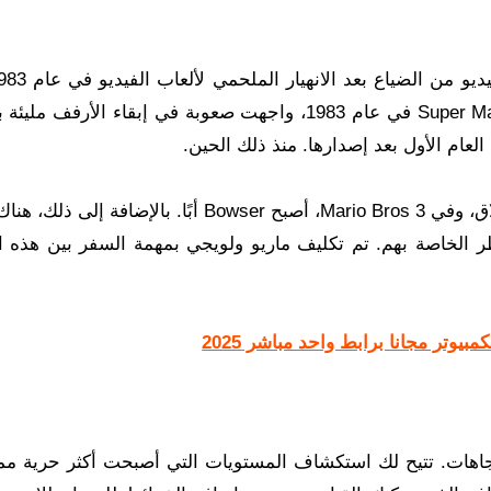
عام 1983، عندما أطلقت Nintendo لعبة Super Mario Bros. 3 في عام 1983، واجهت صعوبة في إبقاء الأرفف
أصبحت واحدة من أكثر ألعاب الفيديو مبيعًا على الإطلاق، وفي Mario Bros 3، أصبح Bowser أبًا. بالإ
Ko في غزو مملكة الفطر الخاصة بهم. تم تكليف ماريو ولويجي بمهمة السفر بين هذه 
بيوتر مجانا برابط واحد مباشر 2025
لسلة في جميع الاتجاهات. تتيح لك استكشاف المستويات التي أصبحت أكثر حرية 