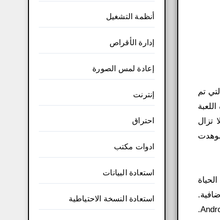
أنظمة التشغيل
إدارة الأقراص
إعادة لمس الصورة
تي تم
إنترنت
اللعبة
احتراق
بقة، لكنها ليست محاكيًا. تم تصميمها بالكامل معًا باستخدام محرك ألعاب Unity. لا تزال
شوهدت
ادوات مكتب
استعادة البيانات
الحياة
ضافية.
استعادة النسخة الاحتياطية
يمكن أيضًا اختيار Peach أو Luigi أو Toad. Super Mario 2 HD هي واحدة من الألعاب المرغوبة للمعجبين على Android.