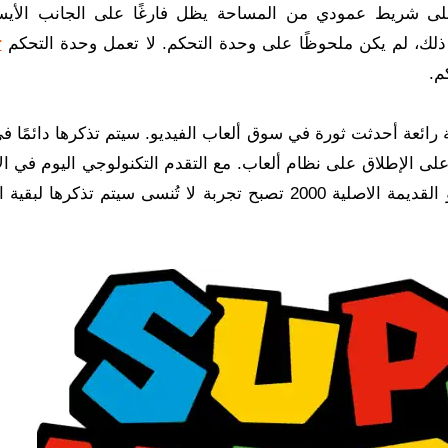
على شريط عمودي من المساحة يظل فارغًا على الجانب الأي
r
م.
ة رائعة أحدثت ثورة في سوق ألعاب الفيديو. سيتم تذكرها دائمًا 
 على الإطلاق على نظام ألعاب. مع التقدم التكنولوجي اليوم في ال
فإن إعادة تتبع الخطوات إلى NES ولعب العاب ماريو القديمة الاصلية 2000 تصبح تجربة لا تُنسى سيتم تذكره