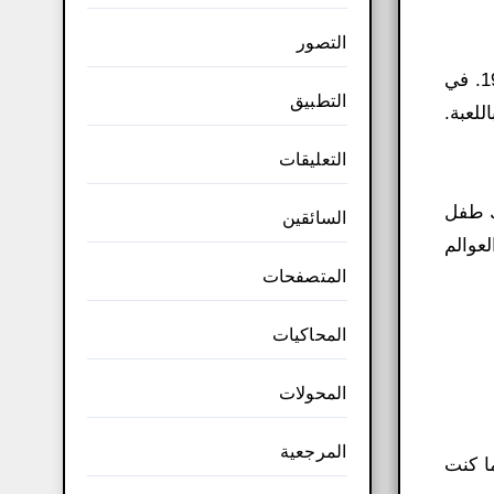
التصور
أنقذت سلسلة العاب ماريو القديمة الاصلية 2000 الفيديو من الضياع بعد الانهيار الملحمي لألعاب الفيديو في عام 1983. في
التطبيق
 مليئة باللعبة.
التعليقات
ضافة إلى ذلك، هناك طفل
السائقين
العوالم
المتصفحات
المحاكيات
المحولات
المرجعية
مما كنت