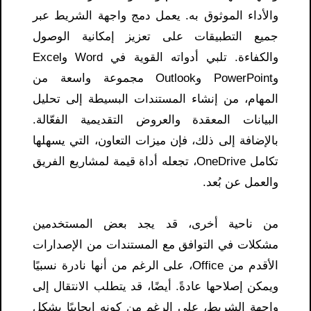
والأداء الموثوق به. يعمل دمج واجهة الشريط عبر
جميع التطبيقات على تعزيز إمكانية الوصول
والكفاءة. تلبي أدواته القوية في Word وExcel
وPowerPoint وOutlook مجموعة واسعة من
المهام، من إنشاء المستندات البسيطة إلى تحليل
البيانات المعقدة والعروض التقديمية الفعّالة.
بالإضافة إلى ذلك، فإن ميزات التعاون، التي يسهلها
تكامل OneDrive، تجعله أداة قيمة لمشاريع الفريق
والعمل عن بُعد.
من ناحية أخرى، قد يجد بعض المستخدمين
مشكلات في التوافق مع المستندات من الإصدارات
الأقدم من Office، على الرغم من أنها نادرة نسبيًا
ويمكن إصلاحها عادةً. أيضًا، قد يتطلب الانتقال إلى
واجهة الشريط، على الرغم من كونه إيجابيًا بشكل