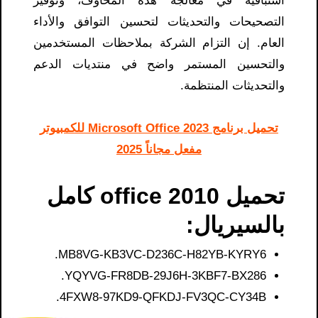
استباقية في معالجة هذه المخاوف، وتوفير
التصحيحات والتحديثات لتحسين التوافق والأداء
العام. إن التزام الشركة بملاحظات المستخدمين
والتحسين المستمر واضح في منتديات الدعم
والتحديثات المنتظمة.
تحميل برنامج 2023 Microsoft Office للكمبيوتر
مفعل مجاناً 2025
تحميل office 2010 كامل
بالسيريال:
MB8VG-KB3VC-D236C-H82YB-KYRY6.
YQYVG-FR8DB-29J6H-3KBF7-BX286.
4FXW8-97KD9-QFKDJ-FV3QC-CY34B.