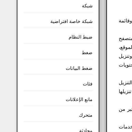
شبكة
قائمة
شبكة خاصة افتراضية
ضبط النظام
متصفح
موقع،
ضغط
تنزيل
تويات
ضغط البيانات
لال أداة التنزيل
فئات
نزيلها
مانع الإعلانات
الكثير من
متحرك
اقي تطبيقات وخدمات
محادثة