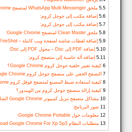
5.5
ملحق WhatsApp Multi Messenger لمتصفح Chrome:
5.6
إضافة مكتب إلى جوجل كروم:
5.7
إضافة مكتب إلى جوجل كروم:
5.8
ملحق Clean Master لمتصفح Google Chrome:
5.9
إضافة لقطات شاشة لصفحة ويب كاملة – FireShot:
5.10
إضافة PDF إلى Doc – محول PDF إلى Doc:
5.11
إضافة آلة حاسبة إلى متصفح كروم:
6
كيفية تغيير خلفية جوجل كروم Google Chrome؟
7
التصفح الخفي على متصفح جوجل كروم Google Chrome للكمبيوتر:
8
كيفية استعادة ضبط المصنع لمتصفح قوقل كروم Google Chrome؟
9
كيفية إزالة متصفح جوجل كروم من الويندوز؟
10
مشاكل متصفح تنزيل كمبيوتر Google Chrome الشائعة وطريقة حلها؟
11
صور البرنامج:
12
معلومات حول Google Chrome Portable:
13
متطلبات النظام Download Google Chrome For Xp Sp3: