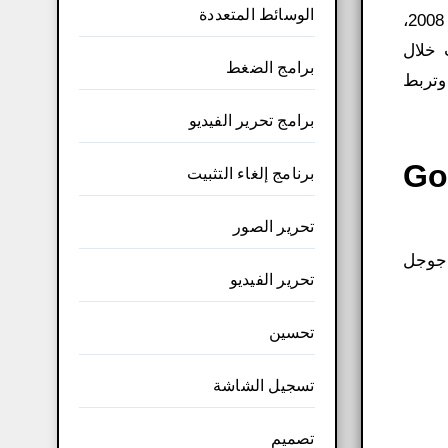
الوسائط المتعددة
يعد تحميل جوجل كروم للكمبيوتر ويندوز 7 أمرًا رائعًا وقد أحبه العديد من المستخدمين منذ الإصدار الأول في سبتمبر 2008،
 خلال
برامج الضغط
وتربط
برامج تحرير الفيديو
Google Ch
برنامج إلغاء التثبيت
تحرير الصور
 جوجل
تحرير الفيديو
تحسين
تسجيل الشاشة
تصميم