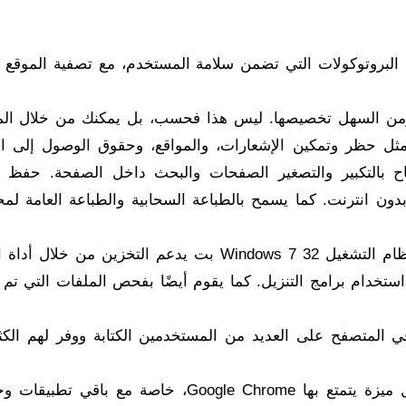
 البروتوكولات التي تضمن سلامة المستخدم، مع تصفية الموقع و
، ومن السهل تخصيصها. ليس هذا فحسب، بل يمكنك من خلال ال
، مثل حظر وتمكين الإشعارات، والمواقع، وحقوق الوصول إلى ال
اح بالتكبير والتصغير الصفحات والبحث داخل الصفحة. حفظ و
ون انترنت. كما يسمح بالطباعة السحابية والطباعة العامة لمح
تنزيل Google Chrome للكمبيوتر الذي يعمل بنظام التشغيل Windows 7 32 بت يدعم التخزين من خ
ستخدام برامج التنزيل. كما يقوم أيضًا بفحص الملفات التي تم ت
 سهّل البحث الصوتي الذي دمجه Google في المتصفح على العديد من المستخدمين الكتابة ووفر لهم 
المزامنة، وما أدراك ما هي المزامنة، هي أفضل ميزة يتمتع بها Google Chrome، خاصة مع ب