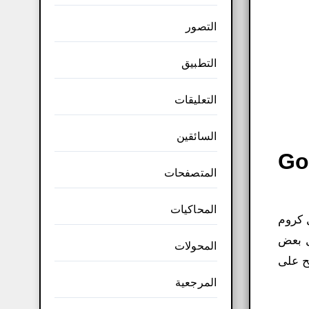
التصور
التطبيق
التعليقات
السائقين
Google Ch
المتصفحات
المحاكيات
تصفح جوجل كروم
ل بعض
المحولات
 التصفح على
المرجعية