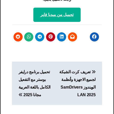
تحميل من ميديا ​​فاير
تصفّح
تعريف كرت الشبكة
تحميل برنامج درايفر
المقالات
لجميع الاجهزة وأنظمة
بوستر مع التفعيل
الويندوز SamDrivers
الكامل باللغة العربية
LAN 2025
مجانا 2025