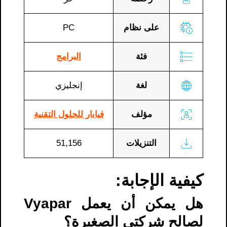
على نظام
PC
فئة
البرامج
لغة
إنجليزي
مؤلف
فيابار للحلول التقنية
التنزيلات
51,156
كيفية الإجابة:
هل يمكن أن يعمل Vyapar
لصالح شركتي الصغيرة؟