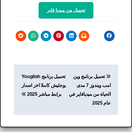
تحميل من ميديا ​​فاير
تصفّح
تحميل برنامج وين
تحميل برنامج Youglish
المقالات
امب ويندوز 7 مدى
يوجليش كاملا اخر اصدار
الحياة من ميديافاير في
برابط مباشر 2025
عام 2025