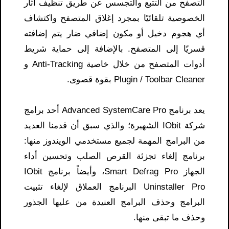
التصفح من التتبع والتجسس عن طريق تنظيف آثار
الخصوصية تلقائيًا بمجرد إغلاق المتصفح واكتشاف
أي هجوم دخيل أو مكون إضافي ضار يتم إضافته
قسريًا إلى المتصفح. بالإضافة إلى حماية شريط
أدوات المتصفح من خلال خاصية Anti-Tracking و
Plugin / Toolbar Cleaner بقوة قصوى.
يعد برنامج Advanced SystemCare Pro أحد برامج
شركة IObit الشهيرة؛ والذي سبق أن قدمنا ​​العديد
من البرامج المهمة لجميع مستخدمي الويندوز منها:
برنامج إلغاء تجزئة القرص الصلب وتحسين أداء
الجهاز Smart Defrag Pro، وأيضاً برنامج IObit
Uninstaller Pro البرنامج العملاق لإلغاء تثبيت
البرامج وحذف البرامج العنيدة من عليها الجذور
وحذف ما تبقى منها.