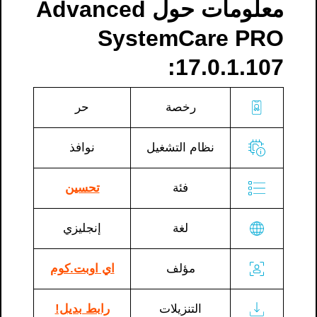
معلومات حول Advanced
SystemCare PRO
17.0.1.107:
رخصة
حر
نظام التشغيل
نوافذ
فئة
تحسين
لغة
إنجليزي
مؤلف
اي اوبت.كوم
التنزيلات
رابط بديل!