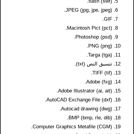
flash (swf).
JPEG (jpg, jpe, jpeg).
GIF.
Macintosh Pict (pct).
Photoshop (psd).
PNG (png).
Targa (tga).
تنسيق النص (txt).
TIFF (tif).
Adobe (fxg).
Adobe Illustrator (ai, ait).
AutoCAD Exchange File (dxf).
Autocad drawing (dwg).
BMP (bmp, rle, dib).
Computer Graphics Metafile (CGM).