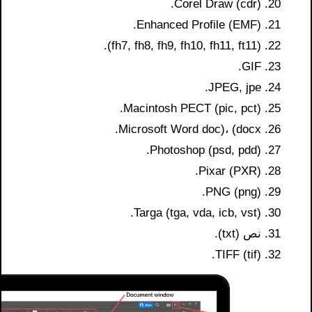
Corel Draw (cdr).
Enhanced Profile (EMF).
(fh7, fh8, fh9, fh10, fh11, ft11).
GIF.
JPEG, jpe.
Macintosh PECT (pic, pct).
Microsoft Word doc)، (docx.
Photoshop (psd, pdd).
Pixar (PXR).
PNG (png).
Targa (tga, vda, icb, vst).
نص (txt).
TIFF (tif).