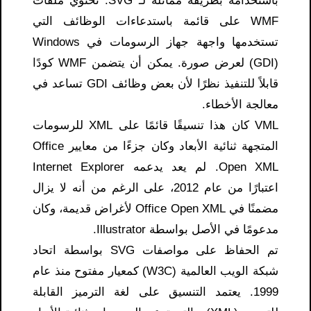
باستخدامه بطريقة مماثلة لـ SVG. تحتوي ملفات
WMF على قائمة باستدعاءات الوظائف التي
تستخدمها واجهة جهاز الرسومات في Windows
(GDI) لعرض صورة. يمكن أن يتضمن WMF كودًا
قابلاً للتنفيذ نظرًا لأن بعض وظائف GDI تساعد في
معالجة الأخطاء.
VML كان هذا تنسيقًا قائمًا على XML للرسومات
المتجهة ثنائية الأبعاد وكان جزءًا من معايير Office
Open XML. لم يعد يدعمه Internet Explorer
اعتبارًا من عام 2012، على الرغم من أنه لا يزال
مضمنًا في Office Open XML لأغراض قديمة، وكان
مدعومًا في الأصل بواسطة Illustrator.
تم الحفاظ على مواصفات SVG بواسطة اتحاد
شبكة الويب العالمية (W3C) كمعيار مفتوح منذ عام
1999. يعتمد التنسيق على لغة الترميز القابلة