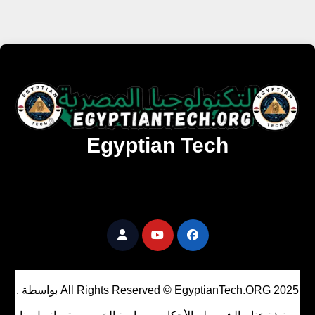
Egyptian Tech
تنزيل أحدث البرامج والألعاب المميزة والمحدثة للويندوز
والأندرويد والماك مجانا.
All Rights Reserved © EgyptianTech.ORG 2025
بواسطة
.