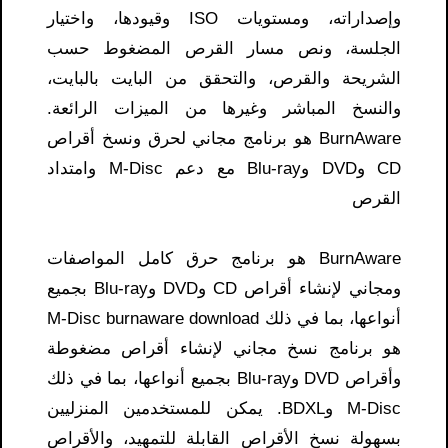
وإصداراته، ومستويات ISO وقيودها، واختيار
الجلسة، ونص مسار القرص المضغوط حسب
الشريحة والقرص، والتحقق من البايت بالبايت،
والنسخ المباشر وغيرها من الميزات الرائعة.
BurnAware هو برنامج مجاني لحرق ونسخ أقراص
CD وDVD وBlu-ray مع دعم M-Disc وامتداد
القرص
BurnAware هو برنامج حرق كامل المواصفات
ومجاني لإنشاء أقراص CD وDVD وBlu-ray بجميع
أنواعها، بما في ذلك M-Disc burnaware download
هو برنامج نسخ مجاني لإنشاء أقراص مضغوطة
وأقراص DVD وBlu-ray بجميع أنواعها، بما في ذلك
M-Disc وBDXL. يمكن للمستخدمين المنزليين
بسهولة نسخ الأقراص القابلة للتمهيد، والأقراص