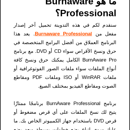
ما هو Burnaware
Professional؟
سنقدم لكم في هذه التدوينة تحميل آخر إصدار
مفعل من
Burnaware Professional
. يعد هذا
البرنامج العملاق من أفضل البرامج المتخصصة في
حرق ونسخ الأقراص سواء CD أو DVD. مع برنامج
BurnAware Pro الكامل يمكنك حرق ونسخ كافة
أنواع الملفات سواء ملفات الصور الفوتوغرافية أو
ملفات WinRAR أو ISO وملفات PDF ومقاطع
الصوت ومقاطع الفيديو بمختلف الصيغ.
برنامج BurnAware Professional برنامجًا ممتازًا
يتيح لك نسخ الملفات على أي قرص مضغوط أو
قرص DVD باستخدام جهاز الكمبيوتر الخاص بك. ما
عليك سوى اتباع بضع خطوات بسيطة وبعد بضع