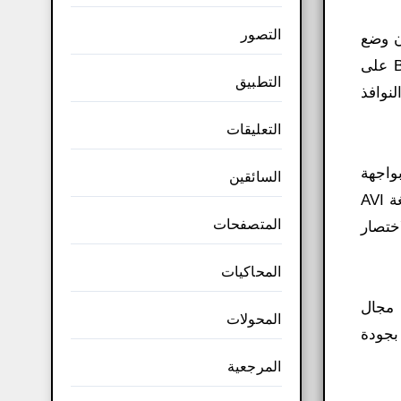
التصور
ن وضع
الشعار على شاشة الفيديو. بالإضافة إلى التحكم في نسبة شفافية الشعار على الفيديو. يساعدك برنامج BandCam على
التطبيق
نوافذ
التعليقات
تب وتصويرها. يتمتع برنامج Bandicam الكامل بواجهة
السائقين
مستخدم بسيطة توفر لك ميزات مفيدة توفر لك أفضل النتائج في عمليات تسجيل الفيديو من شاشة الكمبيوتر بصيغة AVI
المتصفحات
ختصار
المحاكيات
 مجال
المحولات
بجودة
المرجعية