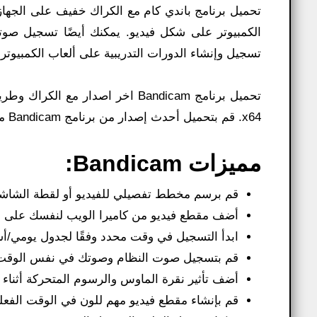
تحميل برنامج باندي كام مع الكراك خفيف على الجه
الكمبيوتر على شكل فيديو. يمكنك أيضًا تسجيل صو
تسجيل وإنشاء الدورات التدريبية على ألعاب الكمبيوتر ونشرها عل
x64. قم بتحميل أحدث إصدار من برنامج Bandicam مع الكراك وطريقة التفعيل للنواة 32 بت من خلال الرابط التالي باندي.
مميزات Bandicam:
قم برسم مخطط تفصيلي للفيديو أو لقطة الشاشة
أضف مقطع فيديو من كاميرا الويب لنفسك على ال
ابدأ التسجيل في وقت محدد وفقًا لجدول يومي/أ
قم بتسجيل صوت النظام وصوتك في نفس الوقت
أضف تأثير نقرة الماوس والرسوم المتحركة أثناء 
قم بإنشاء مقطع فيديو مهم للون في الوقت الفعلي