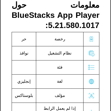
معلومات حول
BlueStacks App Player
5.21.580.1017:
رخصة
حر
نظام التشغيل
نوافذ
فئة
البرا
مج
لغة
إنجليزي
مؤلف
بلوستاكس
إذا لم يعمل الرابط