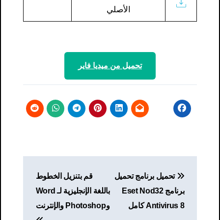
رابط
الأصلي
بديل
!
تحميل من ميديا ​​فاير
تصفّح
تحميل برنامج تحميل
قم بتنزيل الخطوط
المقالات
برنامج Eset Nod32
باللغة الإنجليزية لـ Word
Antivirus 8 كامل
وPhotoshop والإنترنت