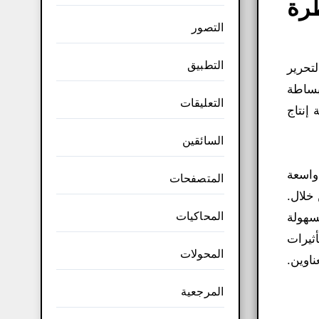
 الكامل لنظرة
التصور
التطبيق
مة لتحرير
لبساطة
التعليقات
إنتاج
السائقين
موعة واسعة
المتصفحات
 خلال.
المحاكيات
سهولة
ثيرات
المحولات
ناوين.
المرجعية