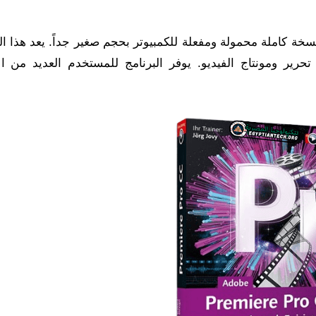
خة كاملة محمولة ومفعلة للكمبيوتر بحجم صغير جداً. يعد هذا ال
رير ومونتاج الفيديو. يوفر البرنامج للمستخدم العديد من ال