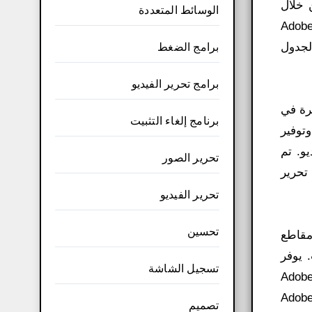
ى من خلال
الوسائط المتعددة
 الزمني. كما يمكن إضافة العديد من البرامج الإضافية إليه لدعمه بفلاتر الألوان والحركة. إقرأ أيضاً: تحميل برنامج Adobe
د على الجدول
برامج الضغط
برامج تحرير الفيديو
ي تم إطلاقه لأول مرة في
برنامج إلغاء التثبيت
فه وتوفير
امج لتحرير الفيديو. تم
تحرير الصور
يتيح Premiere Pro للمستخدمين تحرير
تحرير الفيديو
تحسين
Adobe System. يستخدم Premiere Pro لتحرير مقاطع
. يوفر
تسجيل الشاشة
سيقات، ويتكامل بسلاسة مع Adobe Creative
S، مما يجعله خيارًا قويًا لتحرير الفيديو الاحترافي. هناك العديد من إصدارات Adobe Premiere، ولكن أفضلها هو Adobe
تصميم