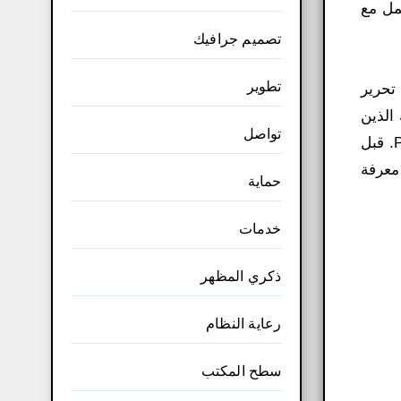
عمل مع
تصميم جرافيك
تطوير
وم المتحركة والتسويق. تشمل مهن Adobe الشائعة تحرير
 الذين
تواصل
ليس لديهم خبرة سابقة في برامج تحرير الفيديو أو Adobe Creative Cloud سيجدون صعوبة في تعلم Premiere Pro. قبل
 معرفة
حماية
خدمات
ذكري المظهر
رعاية النظام
سطح المكتب