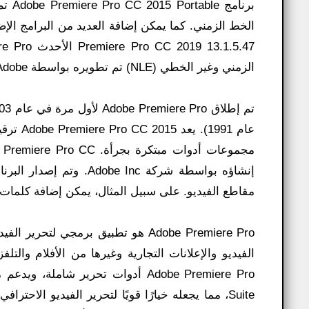
برنا
الزمني وغير الخطي (NLE) تم تطويره بواسطة Adobe ونشره كجزء من برنامج ترخيص Adobe Creative Cloud.
عام 991
مقاطع الفيديو. على سبيل المثال، يمكن إضافة كلمات إ
الفيديو والإعلانات التجارية وغيرها من الأفلام والت