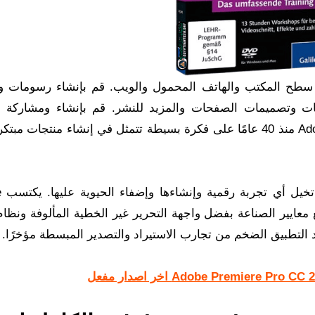
لى سطح المكتب والهاتف المحمول والويب. قم بإنشاء رسومات 
ات وتصميمات الصفحات والمزيد للنشر. قم بإنشاء ومشاركة 
الفيديو عبر الإنترنت في أي مكان. تأسست شركة Adobe منذ 40 عامًا على فكرة بسيطة تتمثل في إنشاء منتجات
وتقد
توافق مع معايير الصناعة بفضل واجهة التحرير غير الخطية المألوفة ونظام 
يد التطبيق الضخم من تجارب الاستيراد والتصدير المبسطة مؤخرًا.