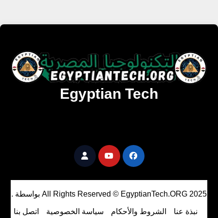
Egyptian Tech
تنزيل أحدث البرامج والألعاب المميزة والمحدثة للويندوز
والأندرويد والماك مجانا.
All Rights Reserved © EgyptianTech.ORG 2025
بواسطة
.
نبذة عنا
الشروط والأحكام
سياسة الخصوصية
اتصل بنا