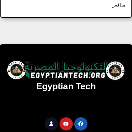
منافس
Egyptian Tech
تنزيل أحدث البرامج والألعاب المميزة والمحدثة للويندوز
والأندرويد والماك مجانا.