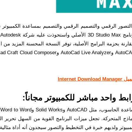
تتم
نه. 3D Max 32 bit تحميل وبالمقارنة بحزمة البرامج الأصلية، توفر النسخة المحسنة المزيد من
والقدرات. ومن بين البرامج الأخرى المضمنة AutoCAD Revit وAutoCad Live Analyzer وComposer
Internet Download Ma
من خ
 وتصميم النماذج المتحركة. تجعل ميزات البرنامج القوية من السهل تحرير ا
مبيوتر ولديهم خبرة في التخطيط والتصور سيجدون أنه أداة مثالية.