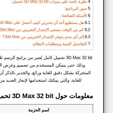
4
نظرة عامة على ميزات 3D Max 32 bit تحميل:
5
صور البرنامج:
6
الأسئلة الشائعة:
6.1
هل يستطيع أحد أن يخبرني كيف أحصل على 3ds Max؟
6.2
كم من الوقت يستمر الإصدار التجريبي من 3ds Max؟
6.3
إلى أي مدى يتوفر الإصدار التجريبي من 3ds Max؟
7
التفاصيل الفنية ومتطلبات النظام:
3D Max 32 bit تحميل كامل يُعتبر من برامج الرسم ثلاثية الأبعاد، والتي تساعد المعماريين أو المدنيين في الرسم ثلاثي الابعاد،
وذلك حتى يتمكن المستخدم من تصميم وعرض المشار
المتحركة بشكل دقيق للغاية ورائع, والجدير بالذكر 
للغاية، والتي يمكنك استخدامها لإنجاز العديد م
معلومات حول 3D Max 32 bit تحميل:
اسم الحزمة