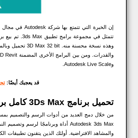
وهذه نسخة محسنة م
وAutodesk Live Scale.
قد يعجبك أيضًا:
تحميل nager
تحميل برنامج 3Ds Max كامل برابط واحد مباشر للكمبيوتر مجاناً:
Autodesk 3ds Max أداة وبرنامجًا لرسم
والمشاهد الافتراضية. أولئك الذين يتقنون تطبيقات الك