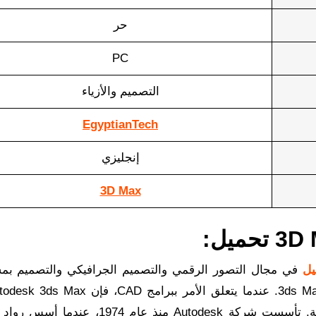
حر
PC
التصميم والأزياء
EgyptianTech
إنجليزي
3D Max
في مجال التصور الرقمي والتصميم الجرافيكي والتصميم بم
المعيار الذهبي لإنشاء محتوى مرئي للمشاريع الرقمية. تأسست شركة Autodesk منذ عام 4