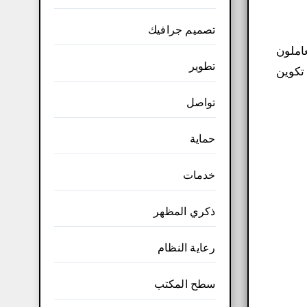
تصميم جرافيك
مكن الفنانون العاملون
تطوير
بكة الإنترنت. وتشمل إمكانيات Verge3D برامج تكوين
تواصل
حماية
خدمات
ذكري المظهر
رعاية النظام
سطح المكتب