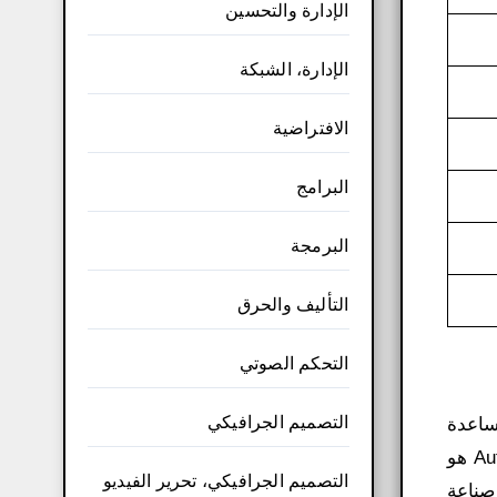
الإدارة والتحسين
الإدارة، الشبكة
الافتراضية
البرامج
البرمجة
التأليف والحرق
التحكم الصوتي
التصميم الجرافيكي
ساعدة
الكمبيوتر (CAD) تتمثل في مجموعة برامج تطبيق 3ds Max. عندما يتعلق الأمر ببرامج CAD، فإن Autodesk 3ds Max هو
التصميم الجرافيكي، تحرير الفيديو
197، عندما أسس رواد صناعة