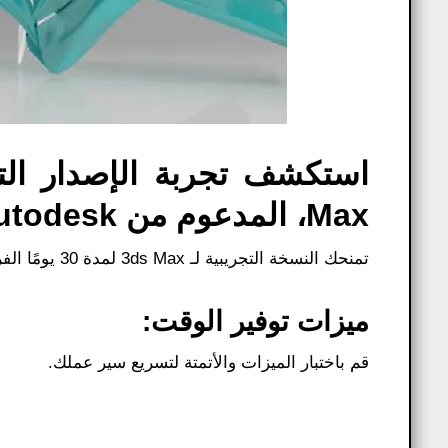
Max، المدعوم من Autodesk:
تمنحك النسخة التجريبية لـ 3ds Max لمدة 30 يومًا الفرصة لاستكشاف كافة إمكانيات الإصدار الأحدث قبل الاشتراك.
ميزات توفير الوقت:
قم باختبار الميزات والأتمتة لتسريع سير عملك.