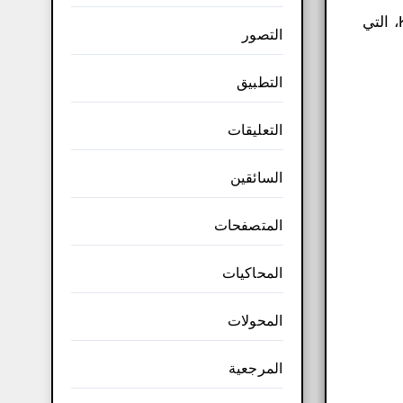
الرسوم المتحركة بالكمبيوتر بيل أتكينسون وروبرت سيالديني الشركة. اشترت شركة Microsoft شركة Kite Software، التي
التصور
التطبيق
التعليقات
السائقين
المتصفحات
المحاكيات
المحولات
المرجعية