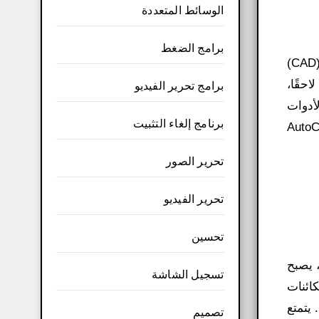
الوسائط المتعددة
برامج الضغط
إن الخبرة التي تتمتع بها شركة Autodesk في مجال التصور الرقمي والتصميم الرقمي والتصميم بمساعدة الكمبيوتر (CAD)
ثل في مجموعة برامج تطبيق 3ds Max. تم بيع برنامج 3D Studio Max الأصلي واستحوذت عليه شركة Autodesk لاحقًا،
برامج تحرير الفيديو
 الأدوات
برنامج إلغاء التثبيت
AutoCad Craft Cloud 
تحرير الصور
تحرير الفيديو
تحسين
لال دمج العديد من أدوات الرسم والتصميم بمساعدة الحاسوب، مثل AutoCAD وSolid Works وWord to Word، يصبح
تسجيل الشاشة
لكائنات
 يتمتع
تصميم