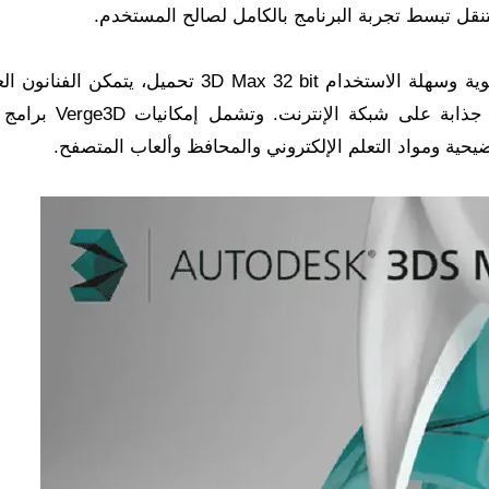
من خلال الاستفادة من مجموعة أدوات Verge3D القوية وسهلة الاستخدام 3D Max 32 bit تحميل، يت
في برنامج 3ds Max أو Blender من إنشاء تجارب جذابة على ش
ضيحية ومواد التعلم الإلكتروني والمحافظ وألعاب المتصفح.