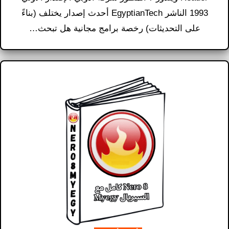
1993 الناشر EgyptianTech أحدث إصدار يختلف (بناءً
على التحديثات) رخصة برامج مجانية هل تبحث…