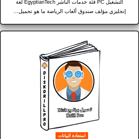
التشغيل PC فئة خدمات الناشر EgyptianTech لغة
إنجليزي مؤلف صندوق ألعاب الرياضة ما هو تحميل…
استعادة البيانات