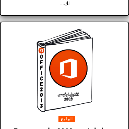
لك…
البرامج