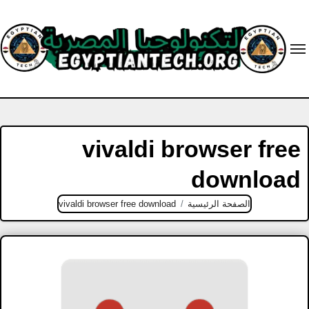
Ski
t
conten
vivaldi browser free
download
الصفحة الرئيسية
vivaldi browser free download