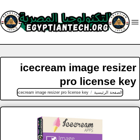
Ski
t
conten
icecream image resizer
pro license key
الصفحة الرئيسية
icecream image resizer pro license key