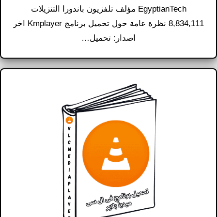
EgyptianTech مؤلف تلفزيون باندورا التنزيلات
8,834,111 نظرة عامة حول تحميل برنامج Kmplayer اخر
اصدار: تحميل…