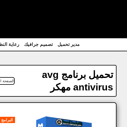
Ski
t
conten
مدير تحميل
تصميم جرافيك
رعاية النظ
تحميل برنامج avg
الصفحة ال
antivirus مهكر
البرامج