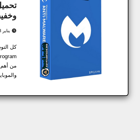
وخفيف 
يناير 13, 2025
من أهم 
والموباي