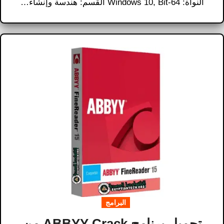
النواة: 64-Windows 10, Bit القسم: هندسة وإنشاء…
البرامج
تحميل برنامج ABBYY Crack من