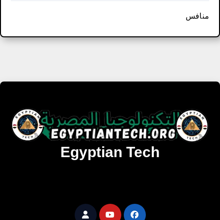
منافس
Egyptian Tech
تنزيل أحدث البرامج والألعاب المميزة والمحدثة للويندوز
والأندرويد والماك مجانا.